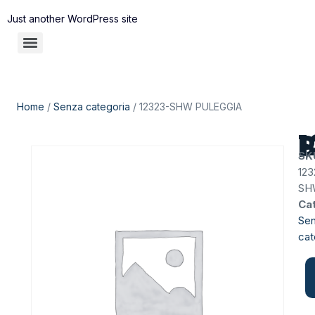
Just another WordPress site
Home
/
Senza categoria
/ 12323-SHW PULEGGIA
12
SK
123
SH
Ca
Se
cat