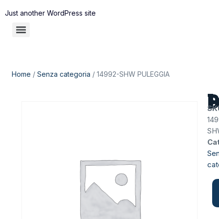
Just another WordPress site
Home
/
Senza categoria
/ 14992-SHW PULEGGIA
14
SK
149
SH
Ca
Se
cat