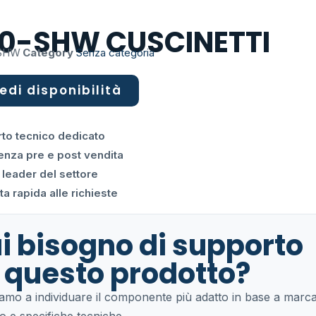
10-SHW CUSCINETTI
-SHW
Category
Senza categoria
edi disponibilità
to tecnico dedicato
enza pre e post vendita
 leader del settore
a rapida alle richieste
i bisogno di supporto
 questo prodotto?
tiamo a individuare il componente più adatto in base a marca