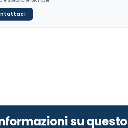
o e specifiche tecniche.
ntattaci
 informazioni su ques