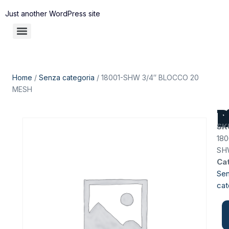
Just another WordPress site
Home
/
Senza categoria
/ 18001-SHW 3/4″ BLOCCO 20
MESH
18001-
SK
180
SH
Ca
Se
cat