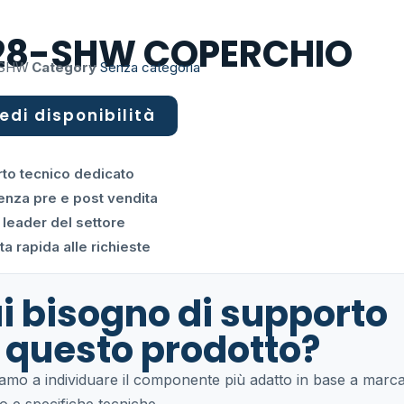
28-SHW COPERCHIO
-SHW
Category
Senza categoria
edi disponibilità
to tecnico dedicato
enza pre e post vendita
 leader del settore
a rapida alle richieste
i bisogno di supporto
 questo prodotto?
tiamo a individuare il componente più adatto in base a marca