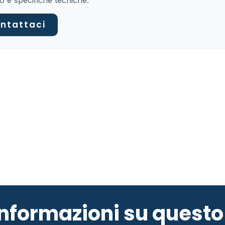
o e specifiche tecniche.
ntattaci
 informazioni su ques