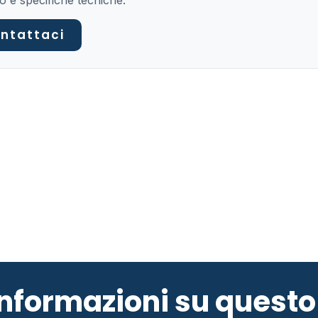
o e specifiche tecniche.
ntattaci
 informazioni su ques