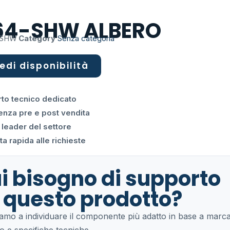
64-SHW ALBERO
-SHW
Category
Senza categoria
edi disponibilità
to tecnico dedicato
enza pre e post vendita
 leader del settore
a rapida alle richieste
i bisogno di supporto
 questo prodotto?
tiamo a individuare il componente più adatto in base a marca