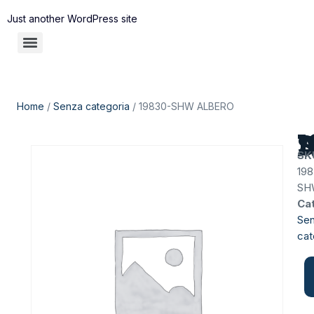
Just another WordPress site
Home
/
Senza categoria
/ 19830-SHW ALBERO
19
SK
198
SH
Ca
Se
cat