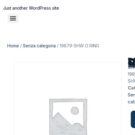
Just another WordPress site
Home
/
Senza categoria
/ 19879-SHW O RING
1987
SK
198
SH
Ca
Se
cat