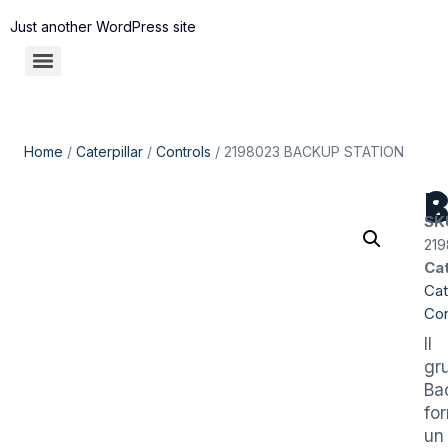
Just another WordPress site
Home
/
Caterpillar
/
Controls
/ 2198023 BACKUP STATION
219
SK
21
Ca
Cat
Con
Il
gr
Ba
fo
un