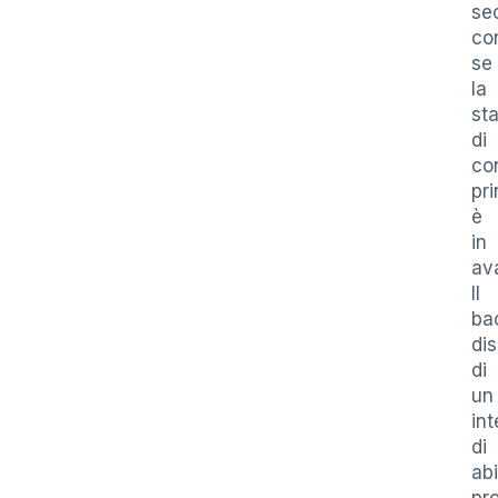
se
con
se
la
st
di
con
pri
è
in
ava
Il
ba
di
di
un
int
di
abi