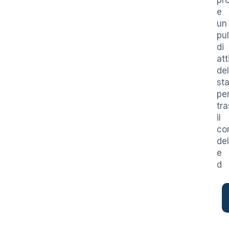
pro
e
un
pu
di
at
del
sta
pe
tra
il
con
del
e
d