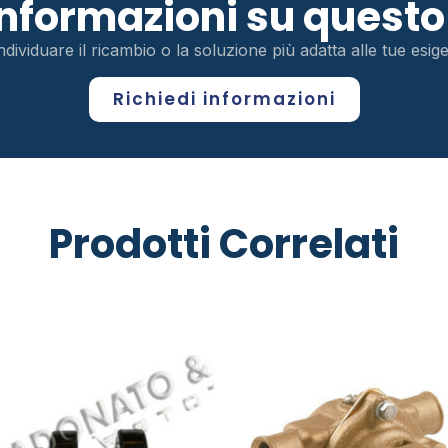
 informazioni su ques
ndividuare il ricambio o la soluzione più adatta alle tue esi
Richiedi informazioni
Prodotti Correlati