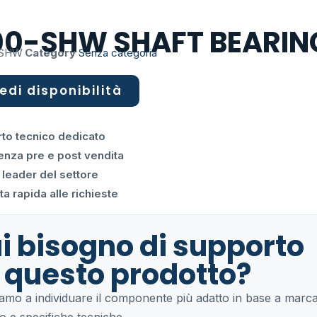
00-SHW SHAFT BEARIN
-SHW
Category
Senza categoria
edi disponibilità
to tecnico dedicato
enza pre e post vendita
 leader del settore
a rapida alle richieste
i bisogno di supporto
 questo prodotto?
tiamo a individuare il componente più adatto in base a marca