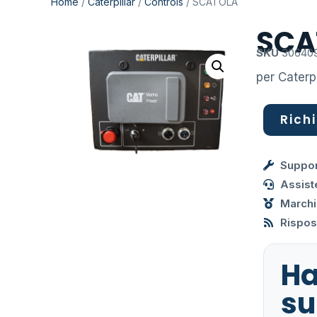
Home
/
Caterpillar
/
Controls
/ SCATOLA
SCA
SKU
30640
per Caterp
Richi
Suppor
Assist
Marchi
Rispost
Ha
su