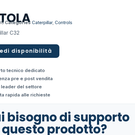
TOLA
98
Categories
Caterpillar
,
Controls
illar C32
edi disponibilità
to tecnico dedicato
enza pre e post vendita
 leader del settore
a rapida alle richieste
i bisogno di supporto
 questo prodotto?