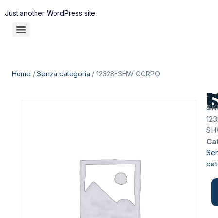
Just another WordPress site
Home
/
Senza categoria
/ 12328-SHW CORPO
12
SK
123
SH
Ca
Se
cat