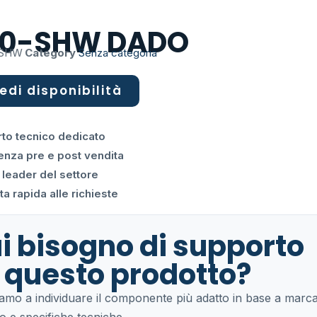
70-SHW DADO
-SHW
Category
Senza categoria
edi disponibilità
to tecnico dedicato
enza pre e post vendita
 leader del settore
a rapida alle richieste
i bisogno di supporto
 questo prodotto?
tiamo a individuare il componente più adatto in base a marca