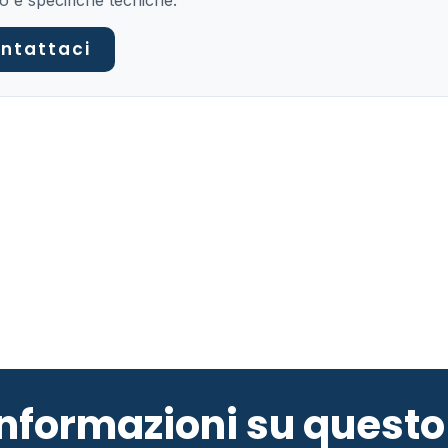
o e specifiche tecniche.
ntattaci
 informazioni su ques