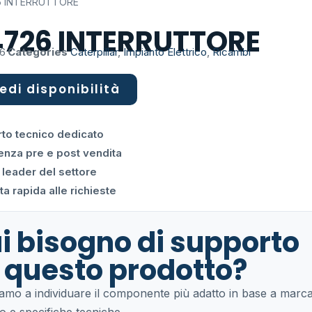
6 INTERRUTTORE
4726 INTERRUTTORE
26
Categories
Caterpillar
,
Impianto Elettrico
,
Ricambi
edi disponibilità
to tecnico dedicato
enza pre e post vendita
 leader del settore
a rapida alle richieste
i bisogno di supporto
 questo prodotto?
tiamo a individuare il componente più adatto in base a marca