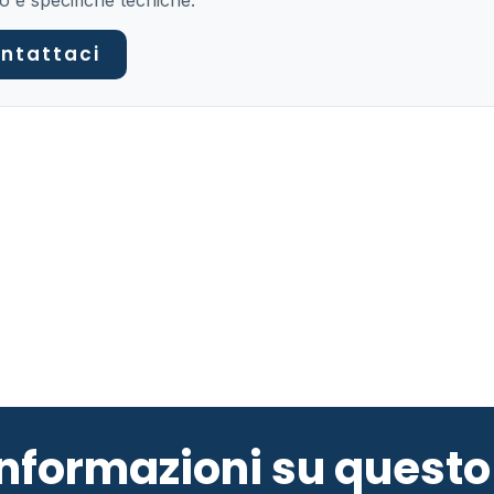
o e specifiche tecniche.
ntattaci
 informazioni su ques