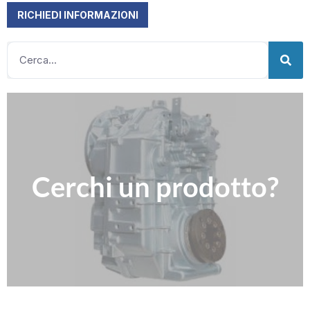
RICHIEDI INFORMAZIONI
Clicca qui
Cerchi un prodotto?
Compila il nostro modulo per richiedere informazioni
Contattaci