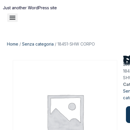
Just another WordPress site
Home
/
Senza categoria
/ 18451-SHW CORPO
18
SK
184
SH
Ca
Se
cat