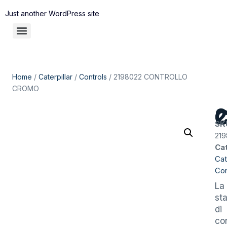
Just another WordPress site
Home
/
Caterpillar
/
Controls
/ 2198022 CONTROLLO
CROMO
219
SK
219
Ca
Cat
Con
La
st
di
con