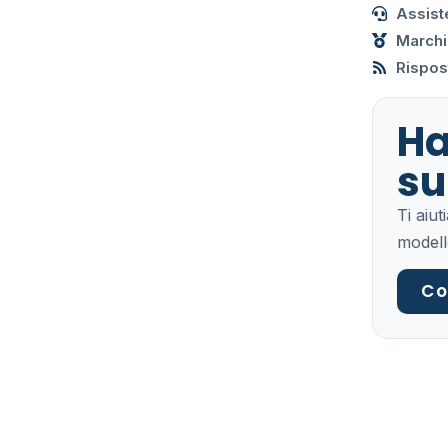
Assist
Marchi
Rispost
Ha
su
Ti aiu
modell
Co