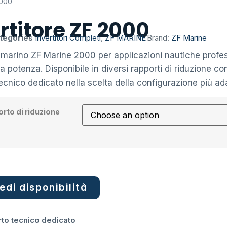
2000
rtitore ZF 2000
tegories
Invertitori Completi
,
ZF MARINE
Brand:
ZF Marine
e marino ZF Marine 2000 per applicazioni nautiche profes
a potenza. Disponibile in diversi rapporti di riduzione co
ecnico dedicato nella scelta della configurazione più ad
rto di riduzione
edi disponibilità
to tecnico dedicato