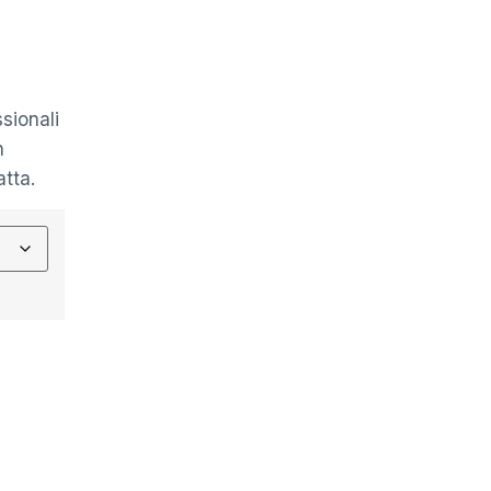
sionali
n
atta.