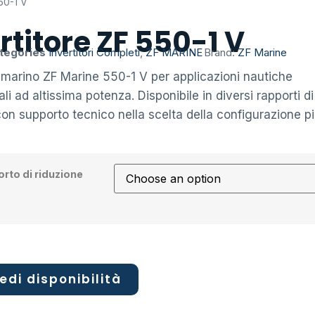
550-1 V
rtitore ZF 550-1 V
tegories
Invertitori Completi
,
ZF MARINE
Brand:
ZF Marine
e marino ZF Marine 550-1 V per applicazioni nautiche
li ad altissima potenza. Disponibile in diversi rapporti di
con supporto tecnico nella scelta della configurazione p
rto di riduzione
edi disponibilità