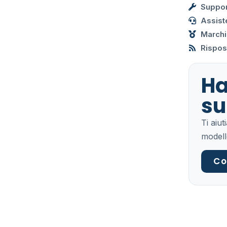
Suppor
Assist
Marchi
Rispost
Ha
su
Ti aiu
modell
Co