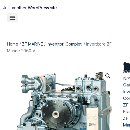
Just another WordPress site
Home
/
ZF MARINE
/
Invertitori Completi
/ Invertitore ZF
Marine 2060 V
Invertitore ZF Marine 2
SK
N/
Ca
Inve
Com
ZF
Bra
ZF
Mar