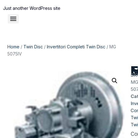
Just another WordPress site
Home
/
Twin Disc
/
Invertitori Completi Twin Disc
/ MG
5075IV
M
SK
M
50
Ca
Inve
Com
Twi
Twi
Co