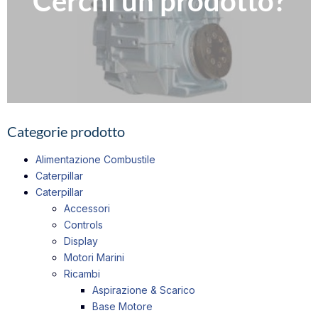
Cerchi un prodotto?
Compila il nostro modulo per richiedere informazioni
Contattaci
Categorie prodotto
Alimentazione Combustile
Caterpillar
Caterpillar
Accessori
Controls
Display
Motori Marini
Ricambi
Aspirazione & Scarico
Base Motore