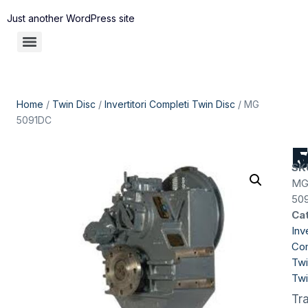
Just another WordPress site
Home
/
Twin Disc
/
Invertitori Completi Twin Disc
/ MG
5091DC
M
SK
M
50
Ca
Inve
Com
Twi
Twi
Tr