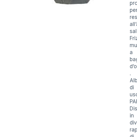
pr
pe
res
all
sal
Fri
mu
a
ba
d’o
.
Al
di
us
PA
Dis
in
div
rap
di