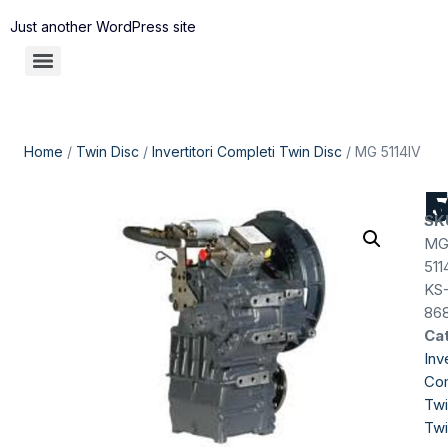
Just another WordPress site
Home
/
Twin Disc
/
Invertitori Completi Twin Disc
/ MG 5114IV
M
SK
M
511
KS
86
Ca
Inve
Com
Twi
Twi