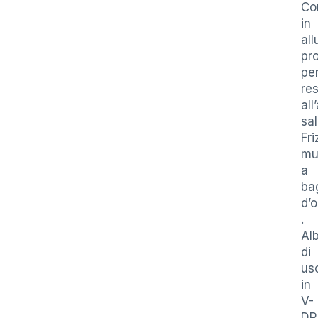
Co
in
all
pr
pe
res
all
sal
Fri
mu
a
ba
d’o
.
Al
di
us
in
V-
DR