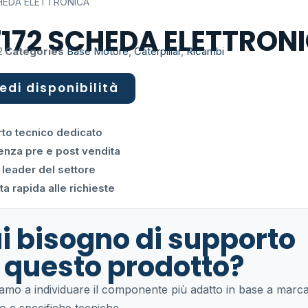
CHEDA ELETTRONICA
7172 SCHEDA ELETTRON
2
Categories
Base Motore
,
Caterpillar
,
Ricambi
edi disponibilità
to tecnico dedicato
enza pre e post vendita
 leader del settore
a rapida alle richieste
i bisogno di supporto
 questo prodotto?
tiamo a individuare il componente più adatto in base a marca