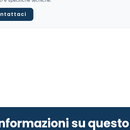
o e specifiche tecniche.
ntattaci
 informazioni su ques