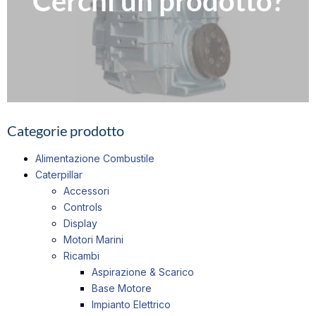
Cerchi un prodotto?
Compila il nostro modulo per richiedere informazioni
Contattaci
Categorie prodotto
Alimentazione Combustile
Caterpillar
Accessori
Controls
Display
Motori Marini
Ricambi
Aspirazione & Scarico
Base Motore
Impianto Elettrico