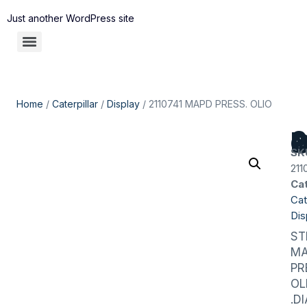
Just another WordPress site
Home
/
Caterpillar
/
Display
/ 2110741 MAPD PRESS. OLIO
211074
SK
211
Ca
Cat
Dis
ST
M
PR
OL
.D