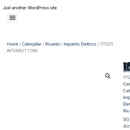
Just another WordPress site
Home
/
Caterpillar
/
Ricambi
/
Impianto Elettrico
/ 1712211
INTERRUTTORE
1
SK
171
Ca
Cat
Imp
Ele
Ric
90
A