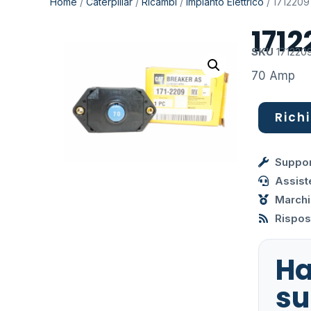
Home
/
Caterpillar
/
Ricambi
/
Impianto Elettrico
/ 171220
171
SKU
171220
70 Amp
Richi
Suppor
Assist
Marchi
Rispost
Ha
su