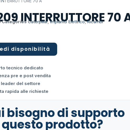
9 INTERRUTTORE 70 A
2209 INTERRUTTORE 70 
9
Categories
Caterpillar
,
Impianto Elettrico
,
Ricambi
edi disponibilità
to tecnico dedicato
enza pre e post vendita
 leader del settore
a rapida alle richieste
i bisogno di supporto
 questo prodotto?