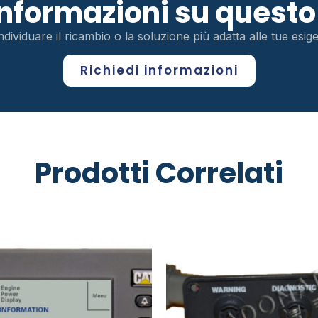
 informazioni su ques
ndividuare il ricambio o la soluzione più adatta alle tue esi
Richiedi informazioni
Prodotti Correlati