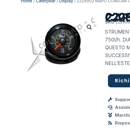
Home
/
Caterpillar
/
Display
/ 2229903 MAPD CONSUMI C
2229903
SKU
22299
STRUMENT
750l/h. 
QUESTO M
SUCCESSI
NELL’ESTE
Richi
Suppor
Assist
Marchi
Rispost