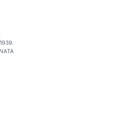
–
1939.
RNATA