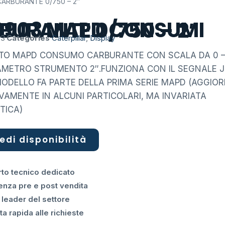
ARBURANTE 0/750 – 2″
 MAPD CONSUMI CARBURANTE 0/750 – 2″
03
Categories
Caterpillar
,
Display
O MAPD CONSUMO CARBURANTE CON SCALA DA 0 
DIAMETRO STRUMENTO 2″.FUNZIONA CON IL SEGNALE J
ODELLO FA PARTE DELLA PRIMA SERIE MAPD (AGGIO
VAMENTE IN ALCUNI PARTICOLARI, MA INVARIATA
TICA)
edi disponibilità
to tecnico dedicato
enza pre e post vendita
 leader del settore
a rapida alle richieste