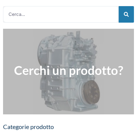
Clicca qui
Cerchi un prodotto?
Compila il nostro modulo per richiedere informazioni
Contattaci
Categorie prodotto