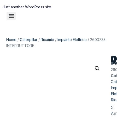
Just another WordPress site
Home
/
Caterpillar
/
Ricambi
/
Impianto Elettrico
/ 2603733
INTERRUTTORE
2
SK
26
Ca
Cat
Imp
Ele
Ric
5
A