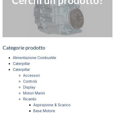
Cerchi un prodotto?
Compila il nostro modulo per richiedere informazioni
Contattaci
Categorie prodotto
Alimentazione Combustile
Caterpillar
Caterpillar
Accessori
Controls
Display
Motori Marini
Ricambi
Aspirazione & Scarico
Base Motore