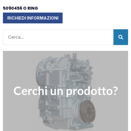
5090456 O RING
RICHIEDI INFORMAZIONI
Clicca qui
Cerchi un prodotto?
Compila il nostro modulo per richiedere informazioni
Contattaci