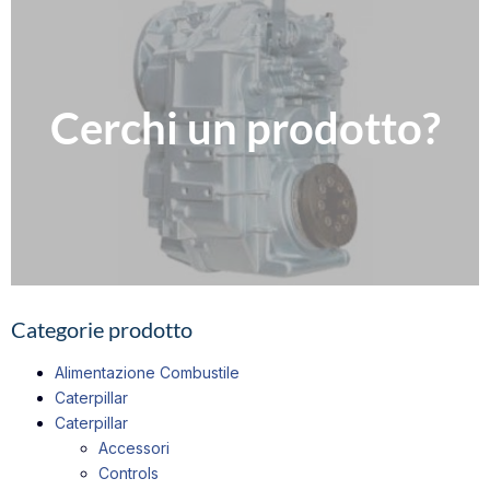
Clicca qui
Cerchi un prodotto?
Compila il nostro modulo per richiedere informazioni
Contattaci
Categorie prodotto
Alimentazione Combustile
Caterpillar
Caterpillar
Accessori
Controls