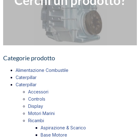
Cerchi un prodotto?
Compila il nostro modulo per richiedere informazioni
Contattaci
Categorie prodotto
Alimentazione Combustile
Caterpillar
Caterpillar
Accessori
Controls
Display
Motori Marini
Ricambi
Aspirazione & Scarico
Base Motore